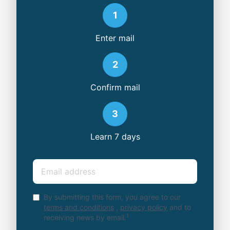
1
Enter mail
2
Confirm mail
3
Learn 7 days
Email
By submitting this form, you agree to our
terms and conditions
,
privacy policy
and to
1
receiving news by email.